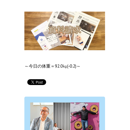
～今日の体重＝92.0㎏(‐0.2)～