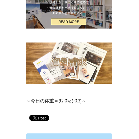
～今日の体重＝92.0㎏(‐0.2)～