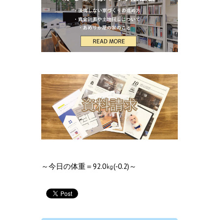
～今日の体重＝92.0㎏(‐0.2)～