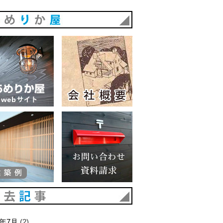
あめりか屋
あめりか屋WEBサイト
会社概要
建築例
お問い合わせ 資料請求
過去記事
6年7月
(2)