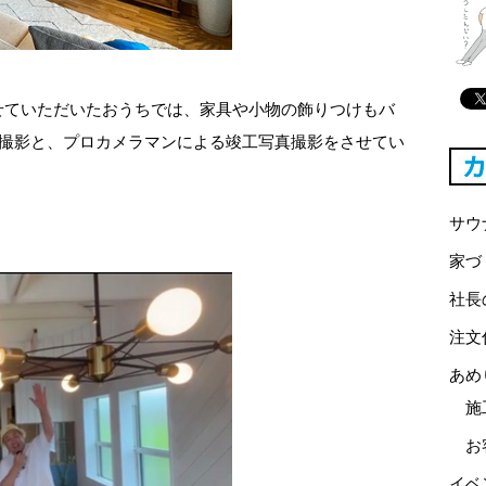
せていただいたおうちでは、家具や小物の飾りつけもバ
動画撮影と、プロカメラマンによる竣工写真撮影をさせてい
サウ
家づ
社長
注文
あめ
施
お
イベ