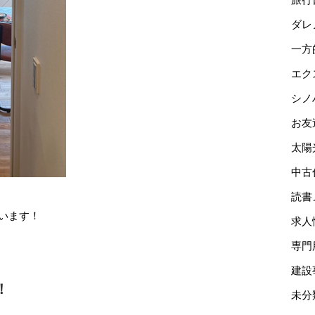
ダレ
一方
エク
シノ
お友
太陽
中古
読書
います！
求人
専門
建設
！
未分