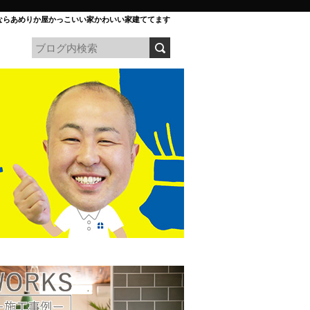
ならあめりか屋かっこいい家かわいい家建ててます