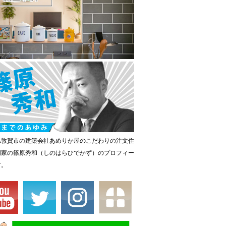
県敦賀市の建築会社あめりか屋のこだわりの注文住
門家の篠原秀和（しのはらひでかず）のプロフィー
す。