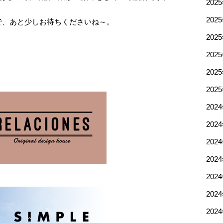
202
202
で、あと少しお待ちくださいね～。
202
202
202
202
202
202
202
202
202
202
202