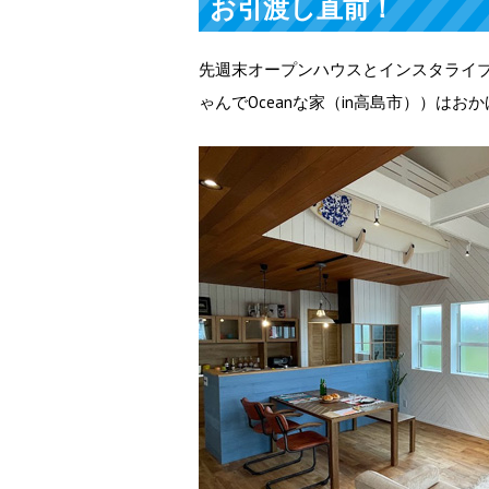
お引渡し直前！
先週末オープンハウスとインスタライ
ゃんでOceanな家（in高島市））は