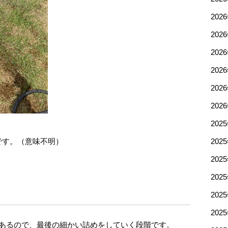
202
202
202
202
202
202
202
です。（意味不明）
202
202
202
202
202
様あるので、最後の細かい詰めをしていく段階です。