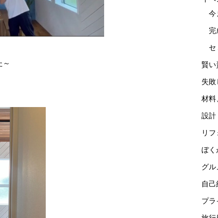
今
完
セ
た～
賢い
失敗
材料
設計
リフ
ぼく
グル
自己
プラ
旅行