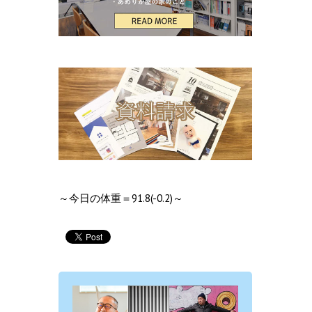
～今日の体重＝91.8(-0.2)～