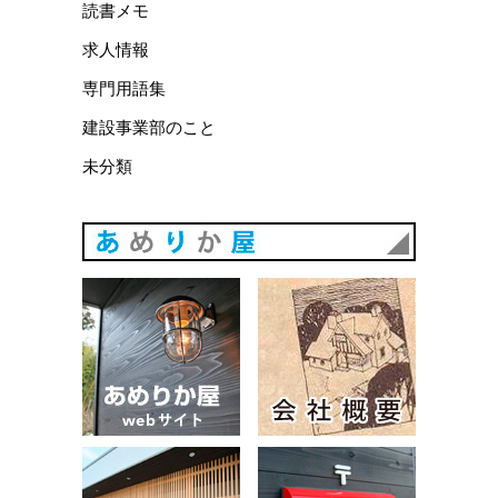
読書メモ
求人情報
専門用語集
建設事業部のこと
未分類
あめりか
あめりか屋WEBサイト
会社概要
建築例
お問い合