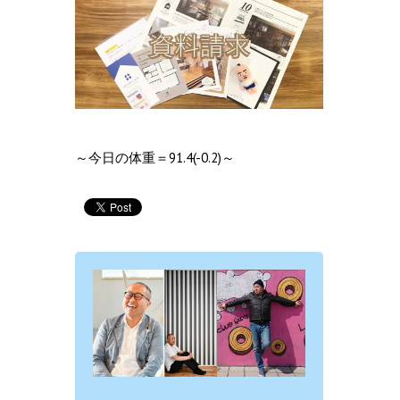
～今日の体重＝91.4(-0.2)～