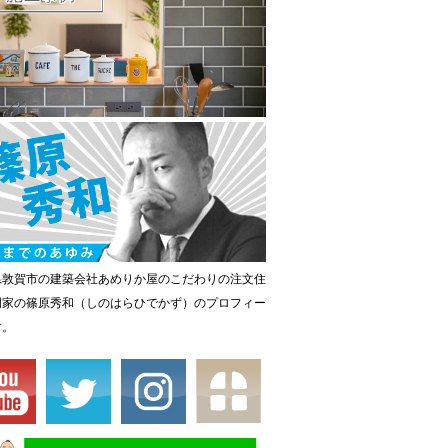
県敦賀市の建築会社あめりか屋のこだわりの注文住
門家の篠原秀和（しのはらひでかず）のプロフィー
す。