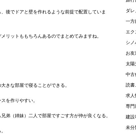
ダレ
も、後でドアと壁を作れるような前提で配置していま
一方
エク
デメリットももちろんあるのでまとめてみますね。
シノ
お友
太陽
中古
の大きな部屋で寝ることができる。
読書
求人
ースを作りやすい。
専門
も兄弟（姉妹）二人で部屋ですごす方が仲が良くなる。
建設
未分
る。