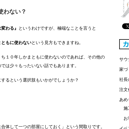
使わない？
は変わる』
というわけですが、極端なことを言うと
まともに使わない
という見方もできますね。
うち１０年しかまともに使わないのであれば、その他の
サウ
のでは少々もったいない話でもあります。
家づ
社長
にするという選択肢もいかがでしょうか？
注文
あめ
施
お
は合体して一つの部屋にしておく」という間取りです。
イベ