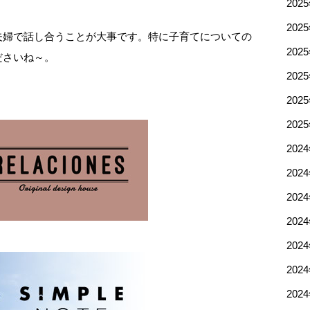
202
202
夫婦で話し合うことが大事です。特に子育てについての
202
ださいね～。
202
202
202
202
202
202
202
202
202
202