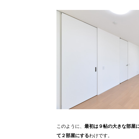
このように、
最初は９帖の大きな部屋
て２部屋にする
わけです。