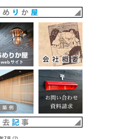
あめりか屋
あめりか屋WEBサイト
会社概要
建築例
お問い合わせ 資料請求
過去記事
6年7月
(2)