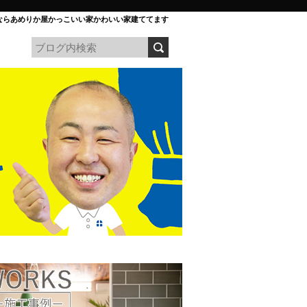
ならあめりか屋かっこいい家かわいい家建ててます