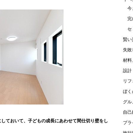
今
完
セ
賢い
失敗
材料
設計
リフ
ぼく
グル
自己
にしておいて、子どもの成長にあわせて間仕切り壁をし
プラ
旅行