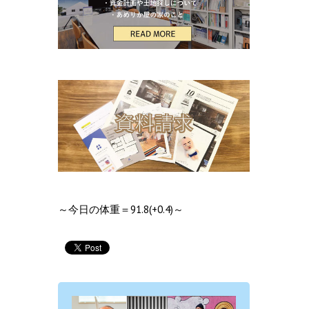
～今日の体重＝91.8(+0.4)～