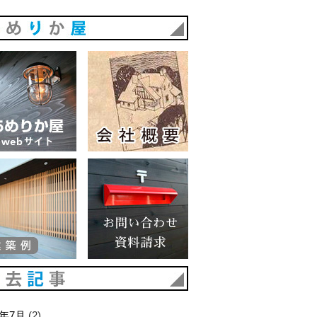
あめりか屋
あめりか屋WEBサイト
会社概要
建築例
お問い合わせ 資料請求
過去記事
6年7月
(2)