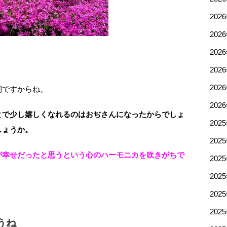
202
202
202
202
202
期ですからね。
202
とで少し嬉しくなれるのはおぢさんになったからでしょ
202
しょうか。
202
が幸せだったと思うという心のハーモニカを吹きがちで
202
202
202
202
うね