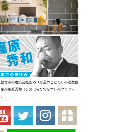
県敦賀市の建築会社あめりか屋のこだわりの注文住
門家の篠原秀和（しのはらひでかず）のプロフィー
す。