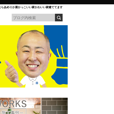
ならあめりか屋かっこいい家かわいい家建ててます