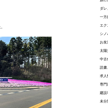
ダレ
一方
エク
た。
シノ
お友
太陽
中古
読書
求人
専門
建設
未分