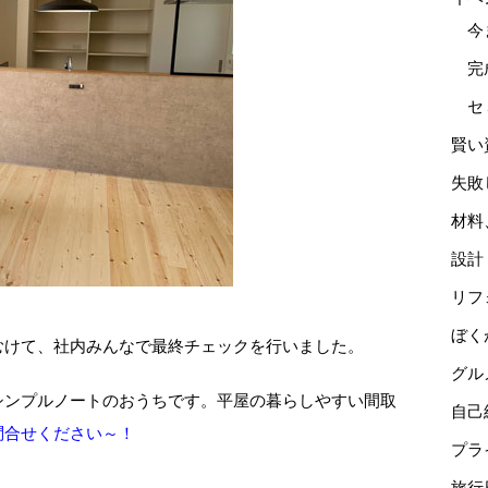
今
完
セ
賢い
失敗
材料
設計
リフ
ぼく
むけて、社内みんなで最終チェックを行いました。
グル
シンプルノートのおうちです。平屋の暮らしやすい間取
自己
問合せください～！
プラ
旅行