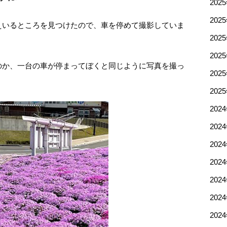
202
202
えいるところを見つけたので、車を停めて撮影していま
202
202
のか、一台の車が停まってぼくと同じように写真を撮っ
202
202
202
202
202
202
202
202
202