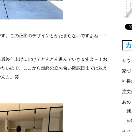
です。この正面のデザインとかたまらないですよね～！
！
ら最終仕上げにむけてどんどん進んでいきますよ～！お
サウ
いたいので、ここから最終の立ち合い確認日までは敢え
家づ
せんよ。笑
社長
注文
あめ
施
お
イベ