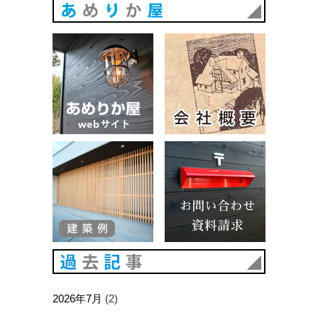
あめりか
あめりか屋WEBサイト
会社概要
建築例
お問い合
過去記事
2026年7月
(2)