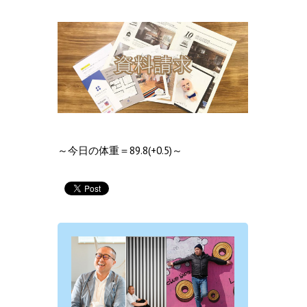
～今日の体重＝89.8(+0.5)～