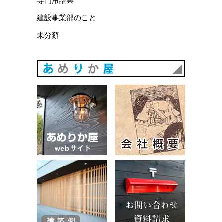
専門用語集
建設事業部のこと
未分類
あめりか
あめりか屋WEBサイト
会社概要
建築例
お問い合