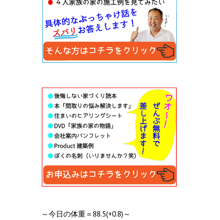
～今日の体重＝88.5(+0.8)～