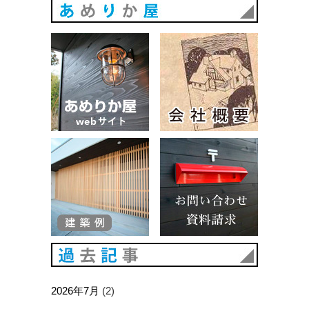
あめりか
あめりか屋WEBサイト
会社概要
建築例
お問い合
過去記事
2026年7月
(2)