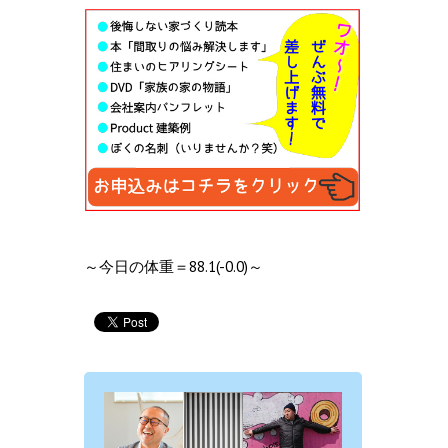
～今日の体重＝88.1(-0.0)～