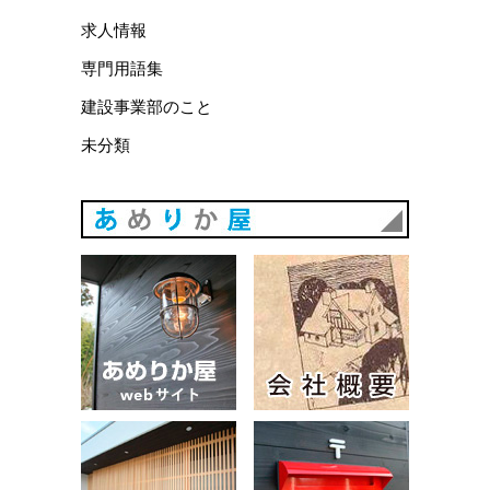
求人情報
専門用語集
建設事業部のこと
未分類
あめりか
あめりか屋WEBサイト
会社概要
建築例
お問い合