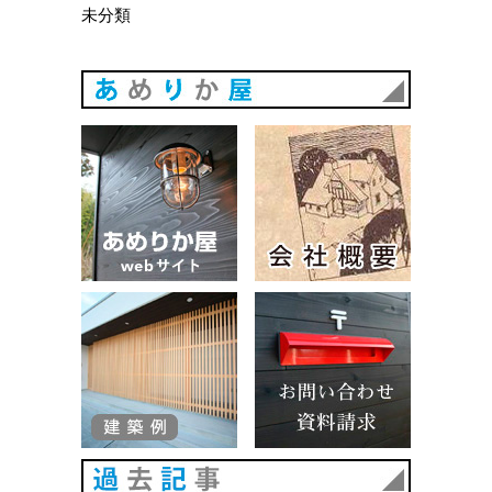
未分類
あめりか
あめりか屋WEBサイト
会社概要
建築例
お問い合
過去記事