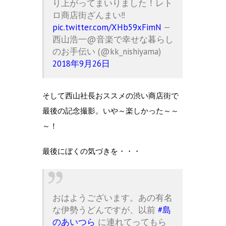
り上がってまいりました！レト
ロ商店街ざんまい‼️
pic.twitter.com/XHb59xFimN
—
西山浩一@音楽で幸せな暮らし
のお手伝い (@kk_nishiyama)
2018年9月26日
そして西山社長おススメの渋い商店街で
最後の記念撮影。いや～楽しかった～～
～！
最後にぼくの気づきを・・・
おはようございます。あの有名
な伊勢うどんですが、以前
#島
のあいつら
に連れてってもら