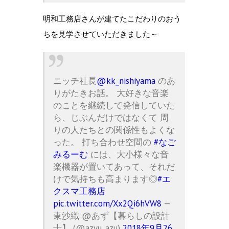
明和工務店さんが建てたこだわりのおう
ちを見学させていただきました～
ニッチ社長
@kk_nishiyama
のあ
りがたきお話。 大好きな音楽
のことを継続して発信していた
ら、じぶんだけではなくて 周
りの人たちとの関係性もよくな
った。 打ち合わせ空間の
#なご
みるーむ
には、大小様々な音
楽機器が置いてあって、それだ
けで気持ちも高まります◎
#エ
クスマ工務店
pic.twitter.com/Xx2Qi6hVW8
—
東沙織 @あず【暮らしの設計
士】 (@azyu_azu)
2018年9月26