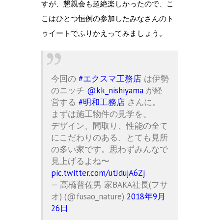
すが、懇親会も超絶楽しかったので、こ
こはひとつ恒例の参加したみなさんのト
ゥイートでふりかえってみましょう。
今回の
#エクスマ工務店
は伊勢
のニッチ
@kk_nishiyama
が経
営する
#明和工務店
さんに。
まずは施工物件の見学を。
デザイン、間取り、性能の全て
にこだわりのある、とても見所
の多い家です。思わずみんなで
見上げるよね〜
pic.twitter.com/utJdujA6Zj
— 高橋普佐男 家BAKA社長(フサ
オ) (@fusao_nature)
2018年9月
26日