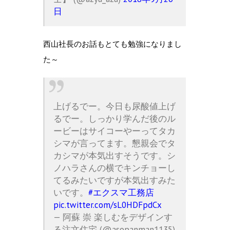
日
西山社長のお話もとても勉強になりまし
た～
上げるでー。今日も尿酸値上げ
るでー。しっかり学んだ後のル
ービーはサイコーやーってタカ
シマが言ってます。懇親会でタ
カシマが本気出すそうです。シ
ノハラさんの横でキンチョーし
てるみたいですが本気出すみた
いです。
#エクスマ工務店
pic.twitter.com/sL0HDFpdCx
— 阿蘇 崇 楽しむをデザインす
る注文住宅 (@asopanman1135)