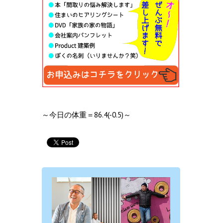
～今日の体重＝86.4(-0.5)～