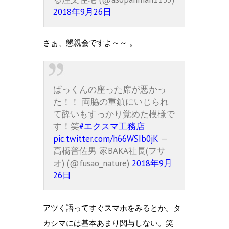
2018年9月26日
さぁ、懇親会ですよ～～ 。
ぱっくんの座った席が悪かっ
た！！ 両脇の重鎮にいじられ
て酔いもすっかり覚めた模様で
す！笑
#エクスマ工務店
pic.twitter.com/h66WSIb0jK
—
高橋普佐男 家BAKA社長(フサ
オ) (@fusao_nature)
2018年9月
26日
アツく語ってすぐスマホをみるとか。タ
カシマには基本あまり関与しない。笑