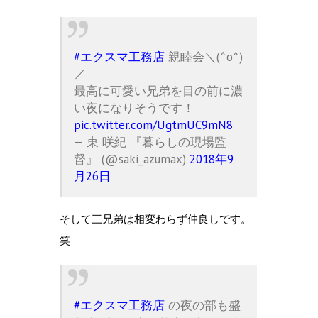
#エクスマ工務店
親睦会＼(^o^)
／
最高に可愛い兄弟を目の前に濃
い夜になりそうです！
pic.twitter.com/UgtmUC9mN8
— 東 咲紀 『暮らしの現場監
督』 (@saki_azumax)
2018年9
月26日
そして三兄弟は相変わらず仲良しです。
笑
#エクスマ工務店
の夜の部も盛