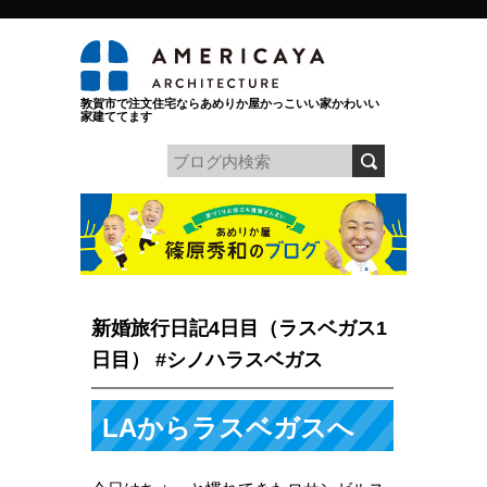
敦賀市で注文住宅ならあめりか屋かっこいい家かわいい
家建ててます
新婚旅行日記4日目（ラスベガス1
日目） #シノハラスベガス
LAからラスベガスへ