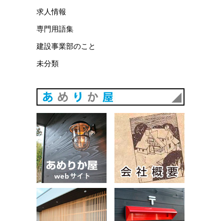
求人情報
専門用語集
建設事業部のこと
未分類
あめりか
あめりか屋WEBサイト
会社概要
建築例
お問い合