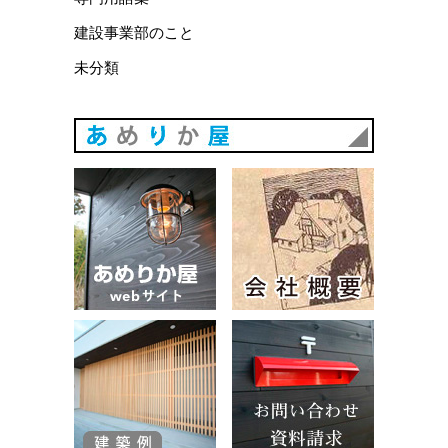
建設事業部のこと
未分類
あめりか
あめりか屋WEBサイト
会社概要
建築例
お問い合