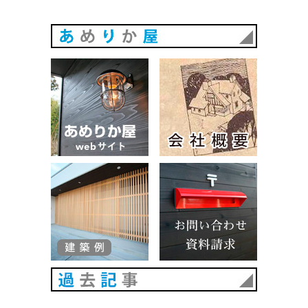
あめりか
あめりか屋WEBサイト
会社概要
建築例
お問い合
過去記事