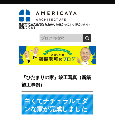
敦賀市で注文住宅ならあめりか屋かっこいい家かわいい
家建ててます
『ひだまりの家』竣工写真（新築
施工事例）
白くてナチュラルモダ
ンな家が完成しました