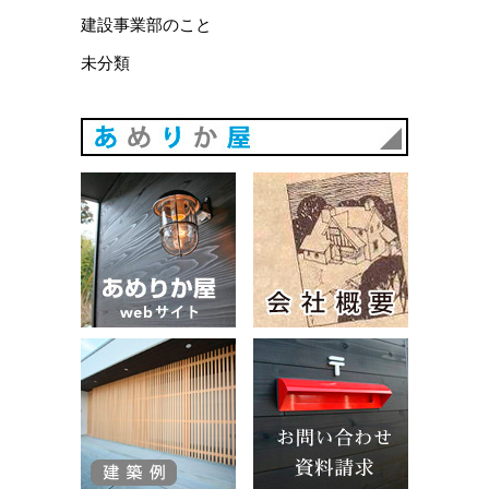
建設事業部のこと
未分類
あめりか
あめりか屋WEBサイト
会社概要
建築例
お問い合