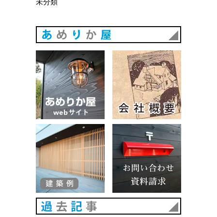
未分類
あめりか
あめりか屋WEBサイト
会社概要
建築例
お問い合
過去記事