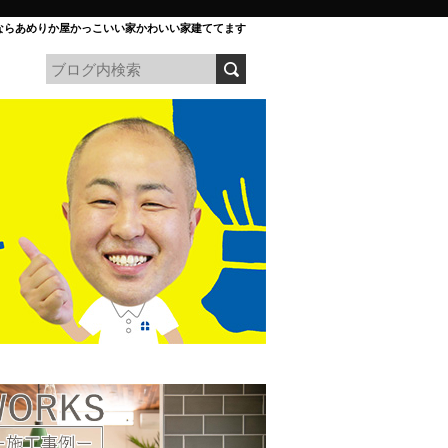
ならあめりか屋かっこいい家かわいい家建ててます