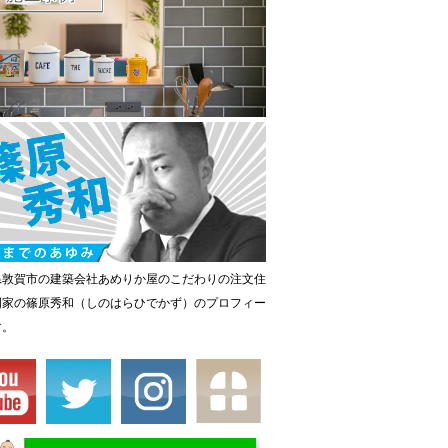
県敦賀市の建築会社あめりか屋のこだわりの注文住
門家の篠原秀和（しのはらひでかず）のプロフィー
す。