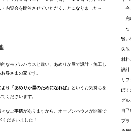
ス・内覧会を開催させていただくことになりました～
今
完
セ
賢い
催
失敗
材料
般的なモデルハウスと違い、あめりか屋で設計・施工し
設計
るお客さまの家です。
リフ
により「あめりか屋のためになれば」
というお気持ちを
ぼく
してくださいます。
グル
自己
様々なご事情がありますから、オープンハウスが開催で
Kくださいました！
プラ
旅行