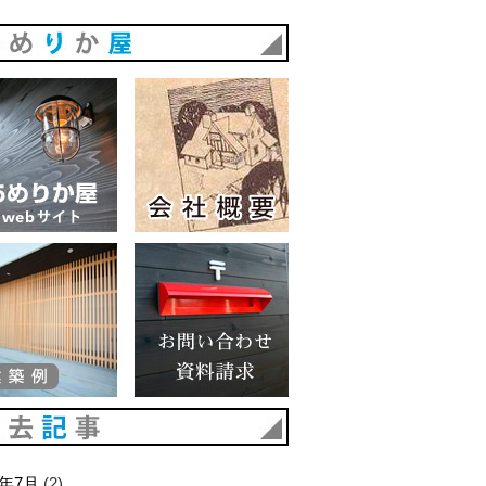
あめりか屋
あめりか屋WEBサイト
会社概要
建築例
お問い合わせ 資料請求
過去記事
6年7月
(2)