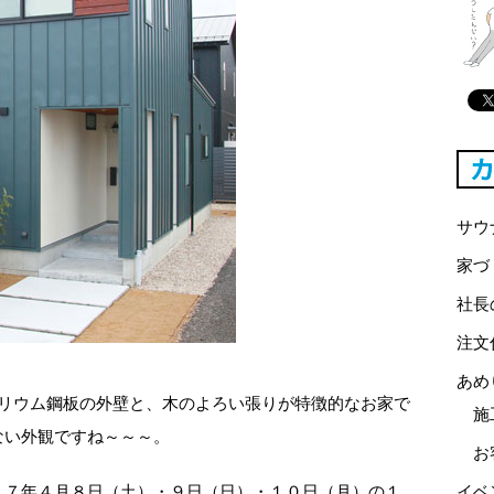
サウ
家づ
社長
注文
あめ
バリウム鋼板の外壁と、木のよろい張りが特徴的なお家で
施
ない外観ですね～～～。
お
１７年４月８日（土）・９日（日）・１０日（月）の１
イベ