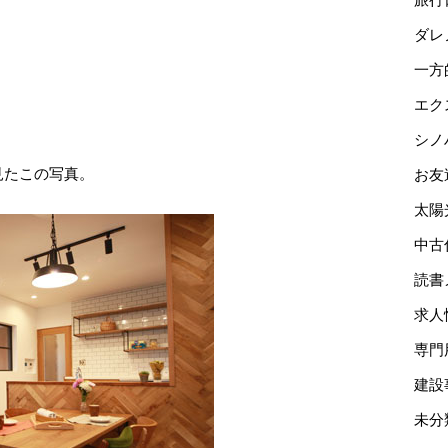
ダレ
一方
エク
シノ
見たこの写真。
お友
太陽
中古
読書
求人
専門
建設
未分