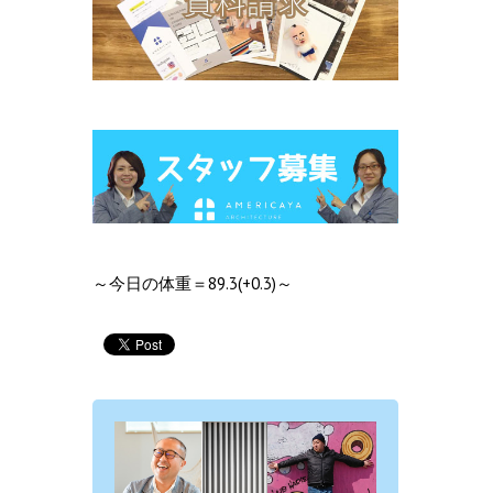
～今日の体重＝89.3(+0.3)～