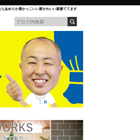
ならあめりか屋かっこいい家かわいい家建ててます