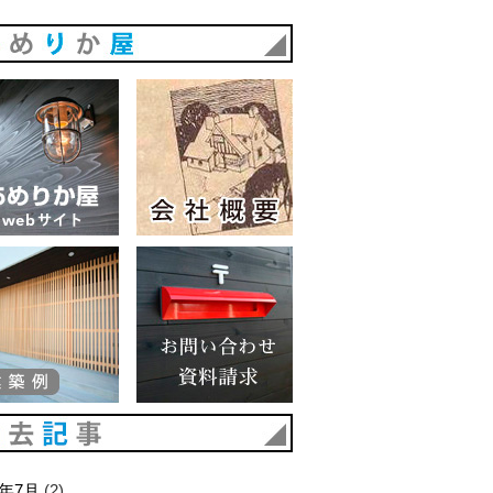
あめりか屋
あめりか屋WEBサイト
会社概要
建築例
お問い合わせ 資料請求
過去記事
6年7月
(2)