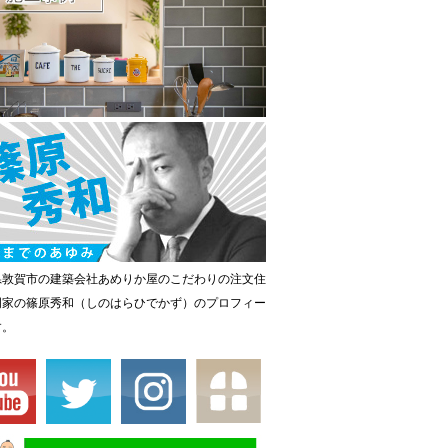
県敦賀市の建築会社あめりか屋のこだわりの注文住
門家の篠原秀和（しのはらひでかず）のプロフィー
す。