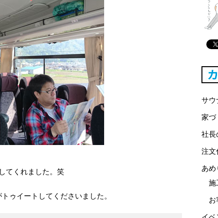
サウ
家づ
社長
注文
あめ
してくれました。笑
施
がトゥイートしてくださいました。
お
イベ