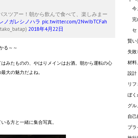
今
バスツアー！朝から飲んで食べて、楽しみまー
完
ダレノガレシノハラ
pic.twitter.com/2NwIbTCFah
ko_batap)
2018年4月22日
セ
賢い
かる～～
失敗
材料
てはみたものの、やはりメインはお酒。朝から運転の心
の最大の魅力だよね。
設計
リフ
ぼく
グル
自己
ている方と一緒に集合写真。
プラ
旅行