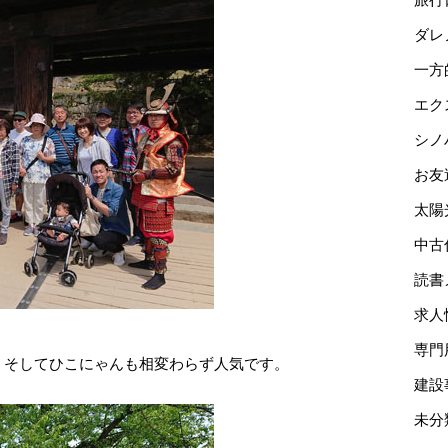
ダレ
一方
エク
シノ
お友
太陽
中古
読書
求人
専門
。そしてひこにゃんも相変わらず人気です。
建設
未分