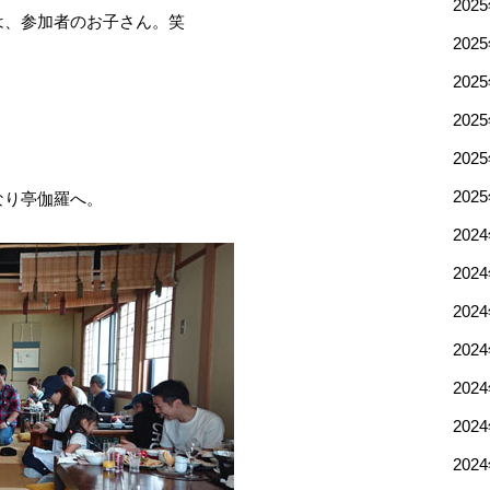
202
は、参加者のお子さん。笑
202
202
202
202
202
なり亭伽羅へ。
202
202
202
202
202
202
202