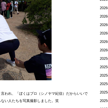
202
202
202
202
202
202
202
202
202
202
202
と言われ、「ぼくはプロ（シノヤマ紀信）だからいいで
らない人たちを写真撮影しました。笑
202