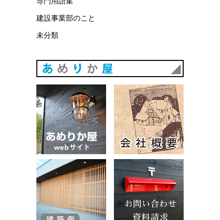
専門用語集
建設事業部のこと
未分類
あめりか
あめりか屋WEBサイト
会社概要
建築例
お問い合