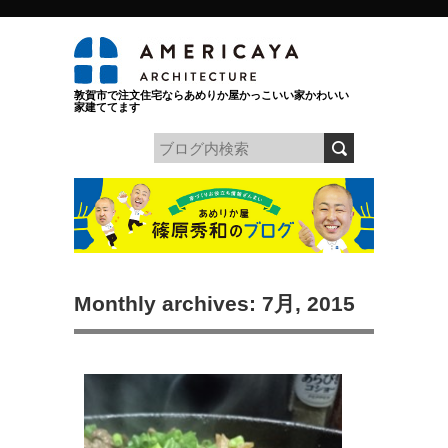
敦賀市で注文住宅ならあめりか屋かっこいい家かわいい
家建ててます
Monthly archives: 7月, 2015