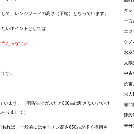
ダレ
として、レンジフードの高さ（下端）となっています。
一方
きたいポイントとしては、
エク
シノ
が当たらないか
お友
太陽
トです。
中古
読書
求人
しています。
（消防法でガスだと800㎜は離さないといけ
専門
もありまして）
建設
未分
であれば、一般的にはキッチン高さ850㎜が多く採用さ