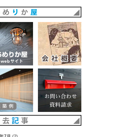
あめりか屋
あめりか屋WEBサイト
会社概要
建築例
お問い合わせ 資料請求
過去記事
6年7月
(2)