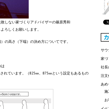
失敗しない家づくりアドバイザーの篠原秀和
す。今日もよろしくお願いします。
扇）の高さ（下端）の決め方
についてです。
サウ
家づ
のは
社長
設定されています。（825㎜、875㎜という設定もあるもの
注文
あめ
施
お
イベ