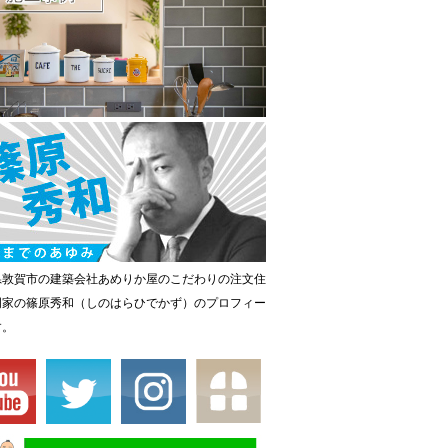
県敦賀市の建築会社あめりか屋のこだわりの注文住
門家の篠原秀和（しのはらひでかず）のプロフィー
す。