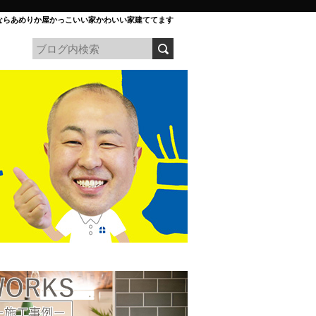
ならあめりか屋かっこいい家かわいい家建ててます