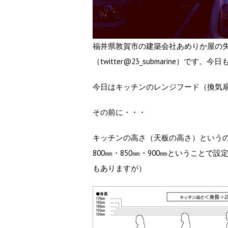
福井県敦賀市の建築会社あめりか屋の
（twitter@23_submarine）で
今日は
キッチンのレンジフード（換気
その前に・・・
キッチンの高さ（天板の高さ）という
800㎜・850㎜・900㎜ということで
もありますが）