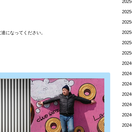
202
202
202
ぜひお友達になってください。
202
202
202
202
202
202
202
202
202
202