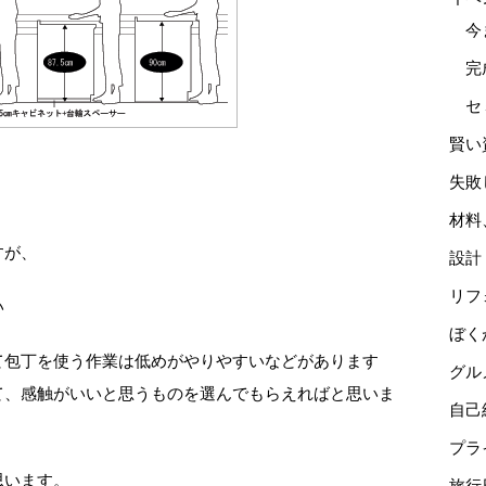
今
完
セ
賢い
失敗
材料
すが、
設計
リフ
い
ぼく
て包丁を使う作業は低めがやりやすいなどがあります
グル
て、感触がいいと思うものを選んでもらえればと思いま
自己
プラ
思います。
旅行