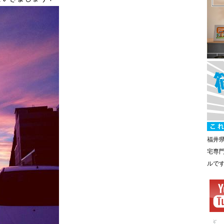
福井
宅専
ルで