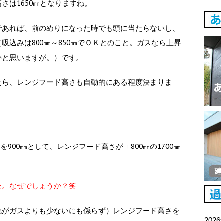
さは1650㎜となりますね。
であれば、前のめりになった時でも頭に当たらないし、
吸込みは800㎜～850㎜でＯＫとのこと。ガスなら上昇
かと思いますが。）です。
たら、レンジフード高さも自動的にある程度決まりま
を900㎜として、レンジフード高さが＋800㎜の1700㎜
た。なぜでしょうか？笑
流がガスよりも少ないにも係らず）レンジフード高さを
202