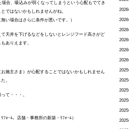
った場合、吸込みが弱くなってしまうという心配もでてき
202
ことではないかもしれませんがね。
に無い場合はさらに条件が悪いです。）
202
202
えて天井を下げるなどをしないとレンジフード高さがど
202
スもありえます。
202
。
202
202
（お施主さま）が心配することではないかもしれません
した。
202
202
願って・・・。
202
202
ｫｰﾑ、店舗・事務所の新築・ﾘﾌｫｰﾑ）
202