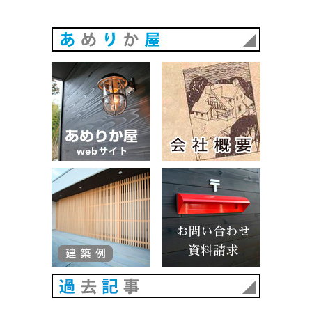
あめりか
あめりか屋WEBサイト
会社概要
建築例
お問い合
過去記事