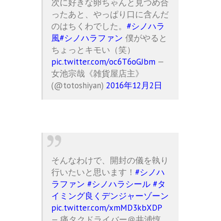
次に好きな卵ちゃんと見つめ合
ったあと、やっぱり口に含んだ
のはちくわでした。
#シノハラ
風
#シノハラファン
僕がやると
ちょっとキモい（笑）
pic.twitter.com/oc6T6oGJbm
—
女池宗哉《雑貨屋店主》
(@totoshiyan)
2016年12月2日
そんなわけで、開封の儀を執り
行いたいと思います！
#シノハ
ラファン
#シノハラシール
#タ
イミング良くデンジャーゾーン
pic.twitter.com/xmMD3kbXDP
— 痛タクドライバー＠井浦惇