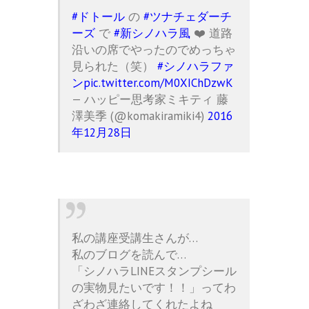
#ドトール
の
#ツナチェダーチ
ーズ
で
#新シノハラ風
❤️ 道路
沿いの席でやったのでめっちゃ
見られた（笑）
#シノハラファ
ン
pic.twitter.com/M0XIChDzwK
— ハッピー思考家ミキティ 藤
澤美季 (@komakiramiki4)
2016
年12月28日
私の講座受講生さんが…
私のブログを読んで…
「シノハラLINEスタンプシール
の実物見たいです！！」ってわ
ざわざ連絡してくれたよね