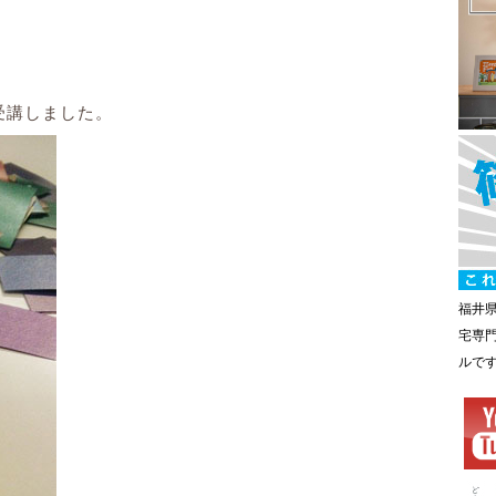
受講しました。
福井
宅専
ルで