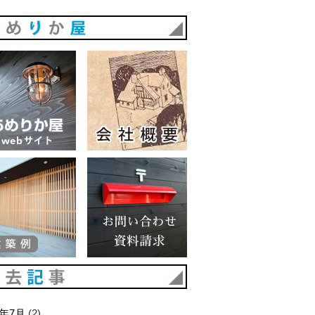
あめりか屋
あめりか屋WEBサイト
会社概要
建築例
お問い合わせ 資料請求
過去記事
6年7月
(2)