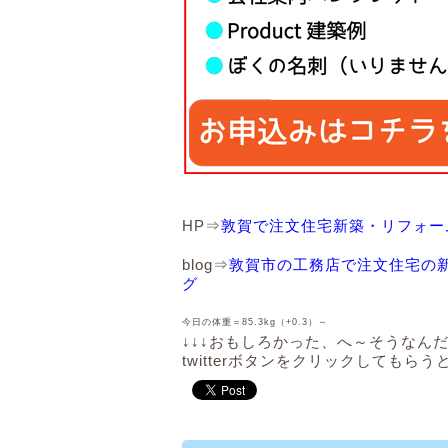
HP⇒
敦賀で注文住宅新築・リフォー
blog⇒
敦賀市の工務店で注文住宅の
グ
今日の体重＝
85.3kg
（+0.3
）～
↓↓↓おもしろかった、へ～そうなんだ～
twitterボタンをクリックしてもらう