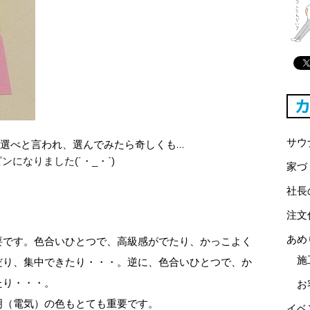
サウ
つ選べと言われ、選んでみたら奇し
くも…
ンになりました(´・_・`)
家づ
社長
注文
あめ
要です。色合いひとつで、高級感がでたり、かっこよく
施
だり、集中できたり・・・。逆に、色合いひとつで、か
たり・・・。
お
明（電気）の色もとても重要です。
イベ