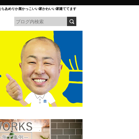
ならあめりか屋かっこいい家かわいい家建ててます