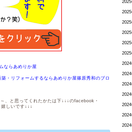
202
202
202
202
202
202
202
ムならあめりか屋
202
新築・リフォームするならあめりか屋篠原秀和のブロ
202
202
、と思ってくれたかたは下↓↓↓のfacebook・
202
と嬉しいです↓↓↓
202
202