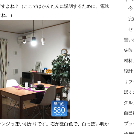
ですよね？（ここではかんたんに説明するために、電球
今
すね。）
完
セ
賢い
失敗
材料
設計
リフ
ぼく
グル
自己
レンジっぽい明かりです。右が昼白色で、白っぽい明か
プラ
旅行