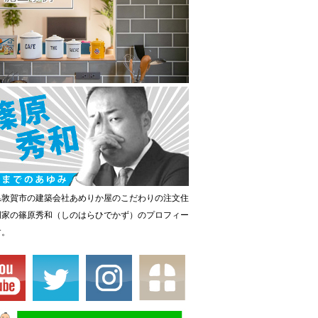
県敦賀市の建築会社あめりか屋のこだわりの注文住
門家の篠原秀和（しのはらひでかず）のプロフィー
す。