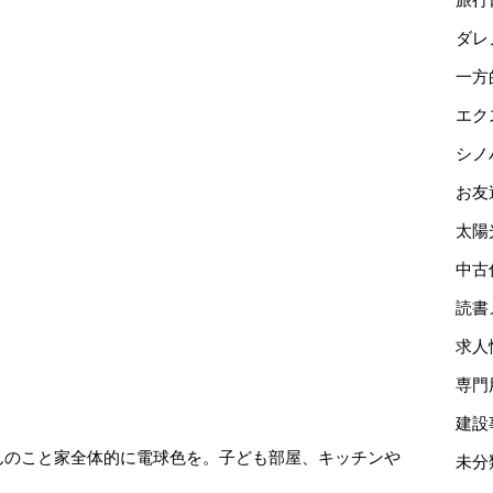
ダレ
一方
エク
シノ
お友
太陽
中古
読書
求人
専門
、
建設
んのこと家全体的に電球色を。子ども部屋、キッチンや
未分