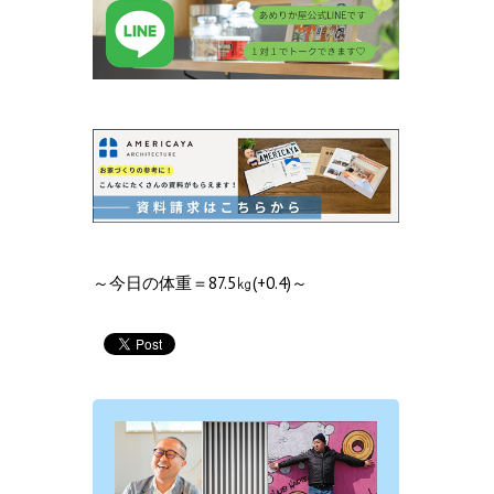
～今日の体重＝87.5㎏(+0.4)～