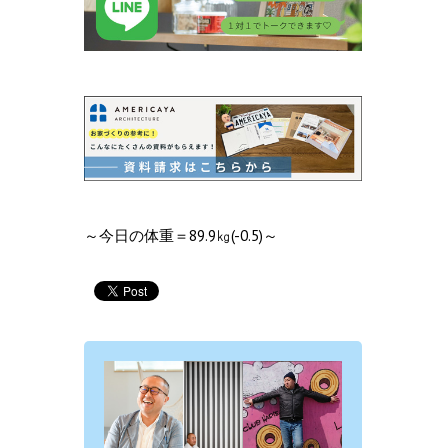
～今日の体重＝89.9㎏(-0.5)～