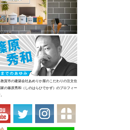
県敦賀市の建築会社あめりか屋のこだわりの注文住
門家の篠原秀和（しのはらひでかず）のプロフィー
す。