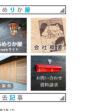
あめりか屋
あめりか屋WEBサイト
会社概要
建築例
お問い合わせ 資料請求
過去記事
6年7月
(2)