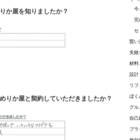
今
めりか屋を知りましたか？
完
セ
賢い
失敗
材料
設計
リフ
ぼく
あめりか屋と契約していただきましたか？
グル
自己
プラ
旅行