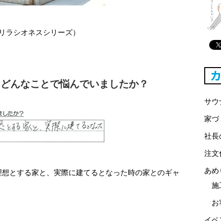
リラシオネスシリーズ）
りどんなことで悩んでいましたか？
サウ
家づ
社長
注文
あめ
理想とする家と、実際に建てるとなった時の家とのギャ
施
お
イベ