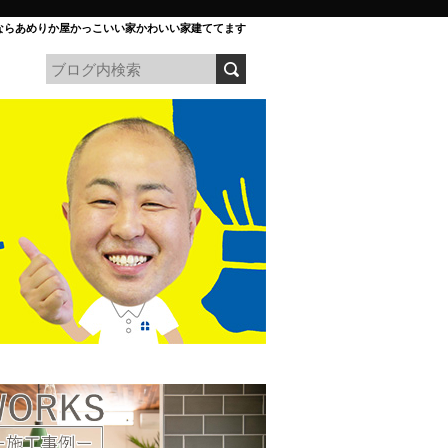
ならあめりか屋かっこいい家かわいい家建ててます