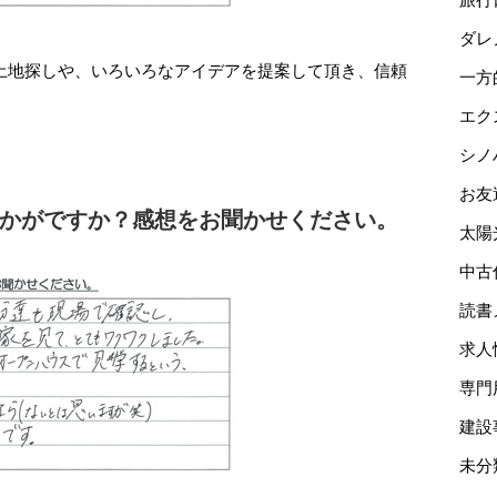
ダレ
土地探しや、いろいろなアイデアを提案して頂き、信頼
一方
エク
シノ
お友
いかがですか？感想をお聞かせください。
太陽
中古
読書
求人
専門
建設
未分