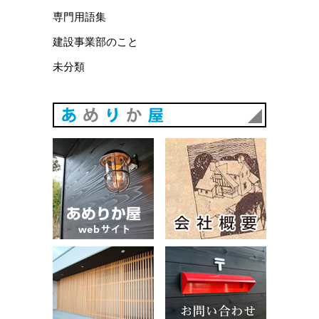
専門用語集
建設事業部のこと
未分類
あめりか
あめりか屋WEBサイト
会社概要
建築例
お問い合