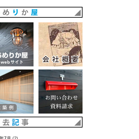
あめりか屋
あめりか屋WEBサイト
会社概要
建築例
お問い合わせ 資料請求
過去記事
6年7月
(2)