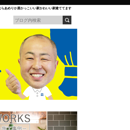
ならあめりか屋かっこいい家かわいい家建ててます