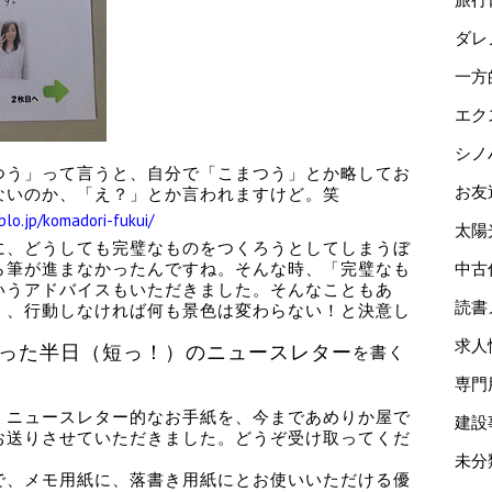
ダレ
一方
エク
シノ
つう」って言うと、自分で「こまつう」とか略してお
お友
ないのか、「え？」とか言われますけど。笑
blo.jp/komadori-fukui/
太陽
に、どうしても完璧なものをつくろうとしてしまうぼ
ら筆が進まなかったんですね。そんな時、「完璧なも
中古
いうアドバイスもいただきました。そんなこともあ
読書
！、行動しなければ何も景色は変わらない！と決意し
求人
った半日（短っ！）のニュースレター
を書く
専門
、ニュースレター的なお手紙を、今まであめりか屋で
建設
お送りさせていただきました。どうぞ受け取ってくだ
未分
で、メモ用紙に、落書き用紙にとお使いいただける優