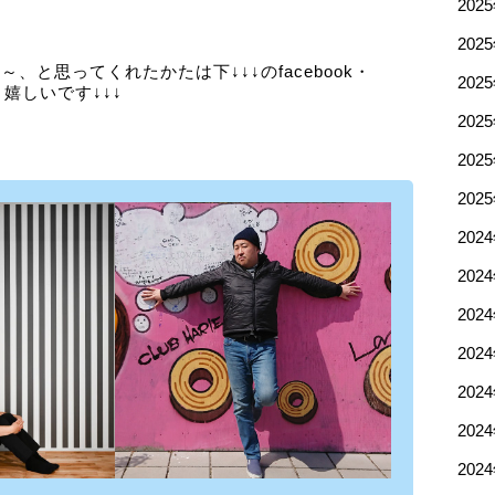
202
202
、と思ってくれたかたは下↓↓↓のfacebook・
202
と嬉しいです↓↓↓
202
202
202
202
202
202
202
202
202
202