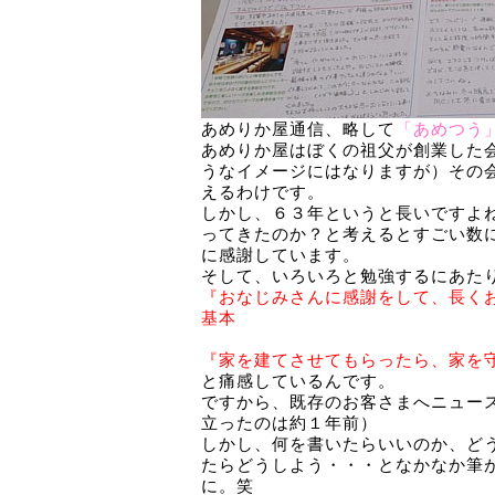
あめりか屋通信、略して
「あめつう
あめりか屋はぼくの祖父が創業した
うなイメージにはなりますが）その
えるわけです。
しかし、６３年というと長いですよ
ってきたのか？と考えるとすごい数
に感謝しています。
そして、いろいろと勉強するにあた
『おなじみさんに感謝をして、長く
基本
『家を建てさせてもらったら、家を
と痛感しているんです。
ですから、既存のお客さまへニュー
立ったのは約１年前）
しかし、何を書いたらいいのか、ど
たらどうしよう・・・となかなか筆
に。笑