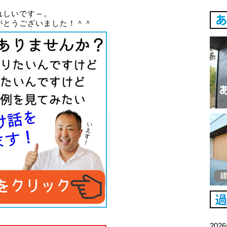
れしいです～。
がとうございました！＾＾
202