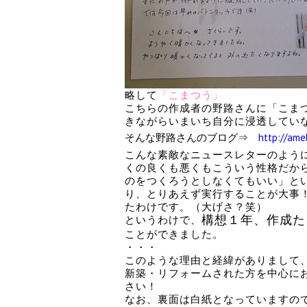
略して
「こまつう」
こちらの作成者の野路さんに「こま
きながらいまいち自分に浸透してい
そんな野路さんのブログ⇒
http://ame
こんな素敵なニュースレターのよう
くの良くも悪くもこういう性格だか
のをつくろうとしなくてもいい」と
り、とりあえず実行することが大事
たわけです。（大げさ？笑）
構想１年、作成た
というわけで、
ことができました。
・・・
このような理由と経緯がありまして
新築・リフォームされた方を中心に
さい！
なお、裏面は白紙となっていますの