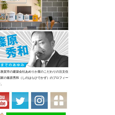
県敦賀市の建築会社あめりか屋のこだわりの注文住
門家の篠原秀和（しのはらひでかず）のプロフィー
す。