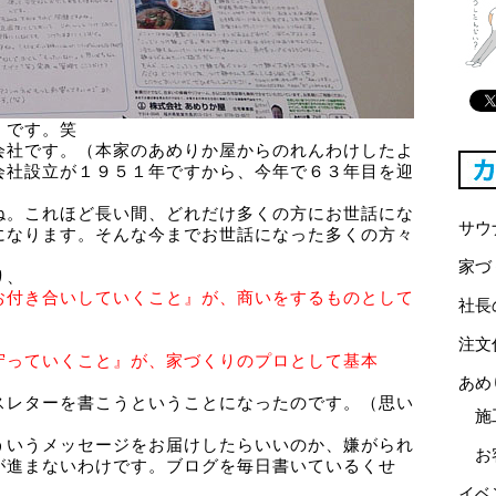
」
です。笑
会社です。（本家のあめりか屋からのれんわけしたよ
会社設立が１９５１年ですから、今年で６３年目を迎
ね。これほど長い間、どれだけ多くの方にお世話にな
サウ
になります。そんな今までお世話になった多くの方々
家づ
り、
お付き合いしていくこと』が、商いをするものとして
社長
注文
守っていくこと』が、家づくりのプロとして基本
あめ
スレターを書こうということになったのです。（思い
施
ういうメッセージをお届けしたらいいのか、嫌がられ
お
が進まないわけです。ブログを毎日書いているくせ
イベ