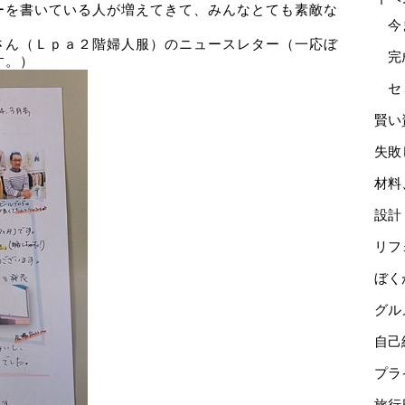
ーを書いている人が増えてきて、みんなとても素敵な
今
さん（Ｌｐａ２階婦人服）のニュースレター（一応ぼ
完
す。）
セ
賢い
失敗
材料
設計
リフ
ぼく
グル
自己
プラ
旅行