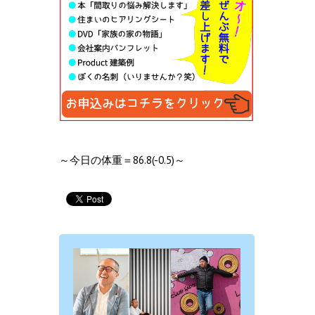
～今日の体重＝86.8(-0.5)～