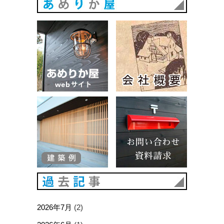
あめりか
あめりか屋WEBサイト
会社概要
建築例
お問い合
過去記事
2026年7月
(2)