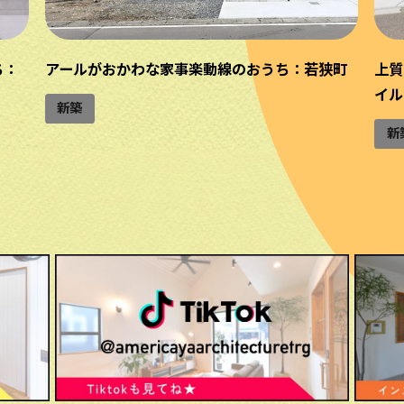
ち：
アールがおかわな家事楽動線のおうち：若狭町
上質
イル
新築
新