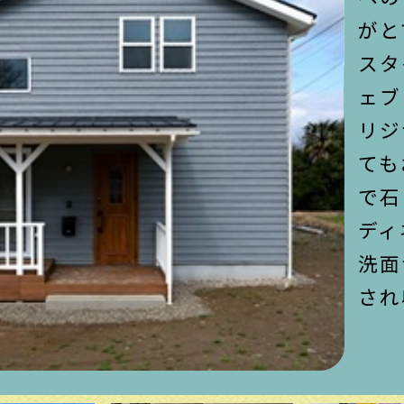
がと
スタ
ェブ
リジ
ても
で石
ディ
洗面
され