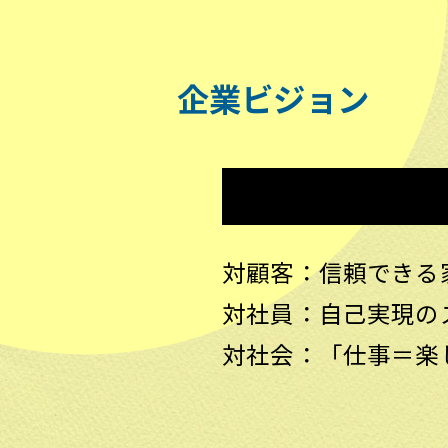
企業ビジョン
対顧客：信頼できる
対社員：自己実現の
対社会：「仕事＝楽