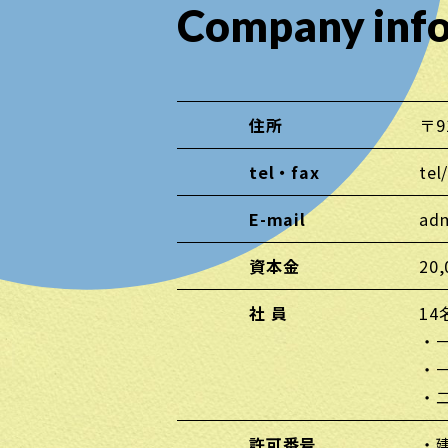
Company inf
住所
〒9
tel・fax
tel
E-mail
ad
資本金
20
社 員
14
・
・
・
許可番号
・