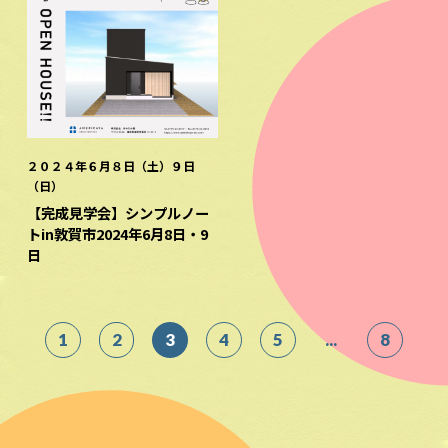
２０２４年６月８日（土）９日
（日）
【完成見学会】シンプルノー
トin敦賀市2024年6月8日・9
日
1
2
3
4
5
...
8