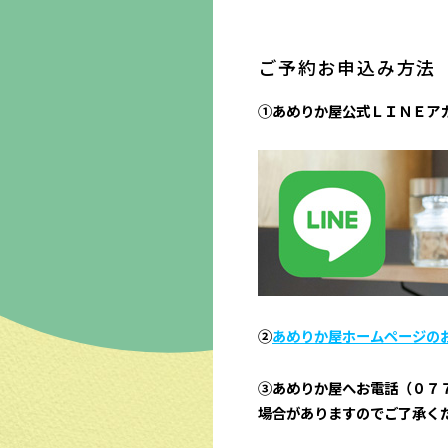
ご予約お申込み方法
①あめりか屋公式ＬＩＮＥアカ
②
あめりか屋ホームページの
③あめりか屋へお電話（０７７
場合がありますのでご了承く