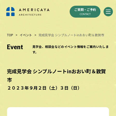
ご質問・ご予約
CONTACT
TOP
>
イベント
>
完成見学会 シンプルノートinおおい町＆敦賀市
Event
見学会、相談会などのイベント情報をご案内いたしま
す。
完成見学会 シンプルノートinおおい町＆敦賀
市
２０２３年９月２日（土）３日（日）