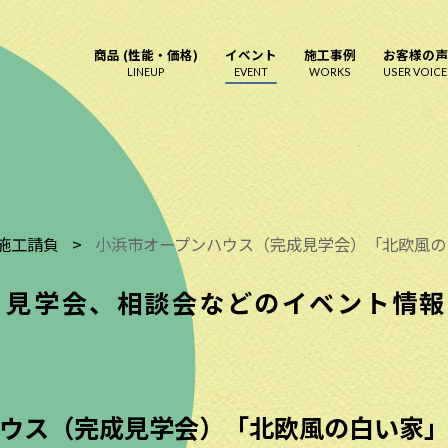
商品 (性能・価格)
イベント
施工事例
お客様の声
LINEUP
EVENT
WORKS
USER VOICE
施工請負
>
小浜市オープンハウス（完成見学会）「北欧風の
見学会、相談会などのイベント情報
ハウス（完成見学会）「北欧風の白い家