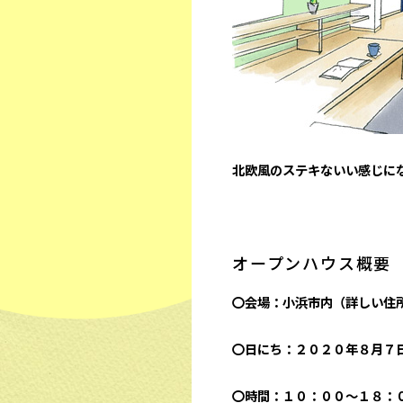
北欧風のステキないい感じに
オープンハウス概要
〇会場：小浜市内
（詳しい住
〇日にち：２０２０年８月７
〇時間：１０：００～１８：