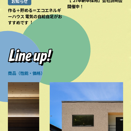
【’27卒新卒採用】会社説明会
お知らせ
開催中！
作る＋貯める＝エコエネルギ
ーハウス 電気の⾃給⾃⾜がお
すすめです︕
商品（性能・価格）