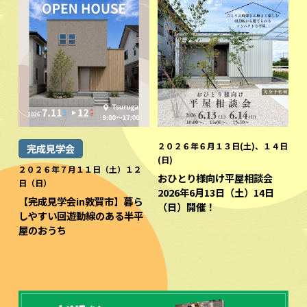
２０２６年６月１３日(土)、１４日
完成見学会
(日)
２０２６年７月１１日（土）１２
おひとり様向け平屋相談会
日（日）
2026年6月13日（土）14日
【完成見学会in敦賀市】暮ら
（日）開催！
しやすい回遊動線のある半平
屋のおうち