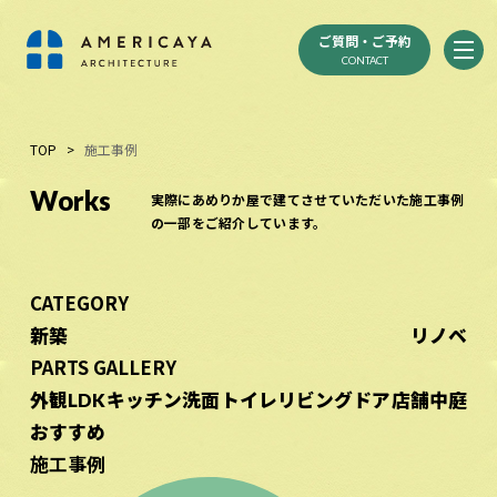
ご質問・ご予約
CONTACT
TOP
>
施工事例
Works
実際にあめりか屋で建てさせていただいた施工事例
の一部をご紹介しています。
CATEGORY
新築
リノベ
PARTS GALLERY
外観
LDK
キッチン
洗面
トイレ
リビングドア
店舗
中庭
おすすめ
施工事例